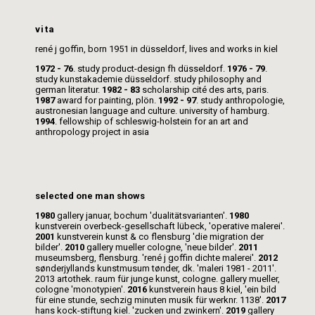
vita
rené j goffin, born 1951 in düsseldorf, lives and works in kiel
1972 - 76
. study product-design fh düsseldorf.
1976 - 79
.
study kunstakademie düsseldorf. study philosophy and
german literatur.
1982 - 83
scholarship cité des arts, paris.
1987
award for painting, plön.
1992 - 97
. study anthropologie,
austronesian language and culture. university of hamburg.
1994
. fellowship of schleswig-holstein for an art and
anthropology project in asia
selected one man shows
1980
gallery januar, bochum 'dualitätsvarianten'.
1980
kunstverein overbeck-gesellschaft lübeck, 'operative malerei'.
2001
kunstverein kunst & co flensburg 'die migration der
bilder'.
2010
gallery mueller cologne, 'neue bilder'.
2011
museumsberg, flensburg. 'rené j goffin dichte malerei'.
2012
sønderjyllands kunstmusum tønder, dk. 'maleri 1981 - 2011'.
2013
artothek. raum für junge kunst, cologne. gallery mueller,
cologne 'monotypien'.
2016
kunstverein haus 8 kiel, 'ein bild
für eine stunde, sechzig minuten musik für werknr. 1138'.
2017
hans kock-stiftung kiel. 'zucken und zwinkern'.
2019
gallery