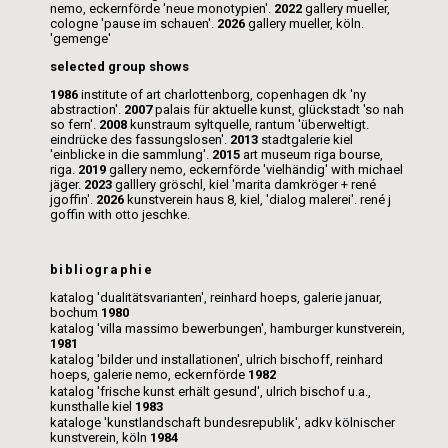
nemo, eckernförde 'neue monotypien'.
2022
gallery mueller,
cologne 'pause im schauen'.
2026
gallery mueller, köln.
'gemenge'
selected group shows
1986
institute of art charlottenborg, copenhagen dk 'ny
abstraction'.
2007
palais für aktuelle kunst, glückstadt 'so nah
so fern'.
2008
kunstraum syltquelle, rantum 'überweltigt.
eindrücke des fassungslosen'.
2013
stadtgalerie kiel
'einblicke in die sammlung'.
2015
art museum riga bourse,
riga.
2019
gallery nemo, eckernförde 'vielhändig' with michael
jäger.
2023
galllery gröschl, kiel 'marita damkröger + rené
jgoffin'.
2026
kunstverein haus 8, kiel, 'dialog malerei'. rené j
goffin with otto jeschke.
bibliographie
katalog 'dualitätsvarianten', reinhard hoeps, galerie januar,
bochum
1980
katalog 'villa massimo bewerbungen', hamburger kunstverein,
1981
katalog 'bilder und installationen', ulrich bischoff, reinhard
hoeps, galerie nemo, eckernförde
1982
katalog 'frische kunst erhält gesund', ulrich bischof u.a.,
kunsthalle kiel
1983
kataloge 'kunstlandschaft bundesrepublik', adkv kölnischer
kunstverein, köln
1984