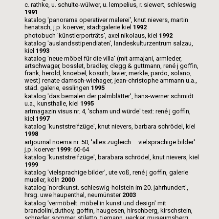
c. rathke, u. schulte-wülwer, u. lempelius, r. siewert, schleswig
1991
katalog 'panorama operativer malerei', knut nievers, martin
henatsch, j.p. koerver, stadtgalerie kiel
1992
photobuch 'künstlerporträts', axel nikolaus, kiel
1992
katalog 'auslandsstipendiaten', landeskulturzentrum salzau,
kiel
1993
katalog 'neue möbel für die villa' (mit armajani, armleder,
artschwager, bosslet, bradley, clegg & guttmann, rené j goffin,
frank, herold, knoebel, kosuth, lavier, merkle, pardo, solano,
west) renate damsch-wiehager, jean-christophe ammann u.a.,
städ. galerie, esslingen
1995
katalog 'das bemalen der palmblätter', hans-werner schmidt
u.a., kunsthalle, kiel
1995
artmagazin visus nr. 4, 'scham und würde' text: rené j goffin,
kiel
1997
katalog 'kunststreifzüge', knut nievers, barbara schrödel, kiel
1998
artjournal noema nr. 50, 'alles zugleich – vielsprachige bilder'
j.p. koerver
1999
: 60-64
katalog 'kunststreifzüge', barabara schrödel, knut nievers, kiel
1999
katalog 'vielsprachige bilder', ute voß, rené j goffin, galerie
mueller, köln
2000
katalog 'nordkunst. schleswig-holstein im 20. jahrhundert',
hrsg. uwe haupenthal, neumünster
2003
katalog 'vermöbelt. möbel in kunst und design' mit
brandolini,duthoy, goffin, haugesen, hirschberg, kirschstein,
schreder, sommer, stiletto, tiemann, uecker, museumsberg