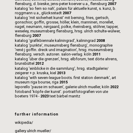
flensburg, d. bieske, jens-peter koerver u.a., flensburg
2007
katalog 'so fern so nah', palais für aktuelle kunst, s. kunz, b.
roggmann u.a., glücksstadt
2007
katalog 'mit sicherheit kunst' mit berning, fries, gertsch,
gonschior, goffin, grosse, höller, klein, manninen, morellet,
nagel, neumann, nørgaard, polke, rheinsberg, stöhrer, tapper,
weseley, museumsberg flensburg, hrsg. ulrich schulte-wülwer,
flensburg
2007
katalog 'grafikbiennale kaliningrad', kaliningrad
2008
katalog 'punkte', museumsberg flensburg’, monographie
'rené j goffin. dreck und imagination', hrsg. museumsberg
flensburg. versch. autoren. salon-verlag. köln
2011
katalog 'über die grenzen', hrsg. elbforum, text dörte ahrens,
brunsbüttel
2012
katalog 'einblicke in die sammlung', hrsg. stadtgalerie/
zeigerer + p. kruska, kiel
2013
katalog 'with seven-league boots. first station denmark', art
museum riga bourse, riga
2015
leporello 'pause im schauen', galerie ulrich mueller, köln
2022
fotoband 'köpfe der kunst'. portraitfotografien von ute
boeters
1974
-
2023
text bärbel manitz
further information
wikipedia
/
gallery ulrich mueller
/