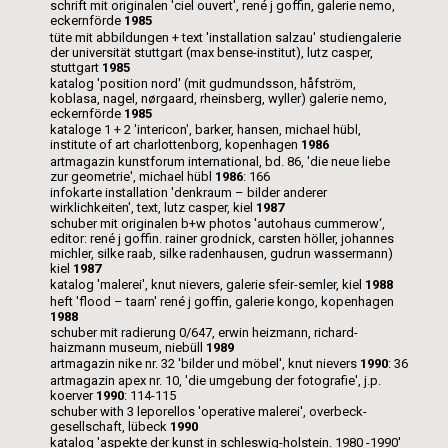
schrift mit originalen 'ciel ouvert', rené j goffin, galerie nemo,
eckernförde
1985
tüte mit abbildungen + text 'installation salzau' studiengalerie
der universität stuttgart (max bense-institut), lutz casper,
stuttgart
1985
katalog 'position nord' (mit gudmundsson, håfström,
koblasa, nagel, nørgaard, rheinsberg, wyller) galerie nemo,
eckernförde
1985
kataloge 1 + 2 'intericon', barker, hansen, michael hübl,
institute of art charlottenborg, kopenhagen
1986
artmagazin kunstforum international, bd. 86, 'die neue liebe
zur geometrie', michael hübl
1986
: 166
infokarte installation 'denkraum – bilder anderer
wirklichkeiten', text, lutz casper, kiel
1987
schuber mit originalen b+w photos 'autohaus cummerow‘,
editor: rené j goffin. rainer grodnick, carsten höller, johannes
michler, silke raab, silke radenhausen, gudrun wassermann)
kiel
1987
katalog 'malerei', knut nievers, galerie sfeir-semler, kiel
1988
heft 'flood – taarn' rené j goffin, galerie kongo, kopenhagen
1988
schuber mit radierung 0/647, erwin heizmann, richard-
haizmann museum, niebüll
1989
artmagazin nike nr. 32 'bilder und möbel', knut nievers
1990
: 36
artmagazin apex nr. 10, 'die umgebung der fotografie', j.p.
koerver
1990
: 114-115
schuber with 3 leporellos 'operative malerei', overbeck-
gesellschaft, lübeck
1990
katalog 'aspekte der kunst in schleswig-holstein.
1980
-
1990
'